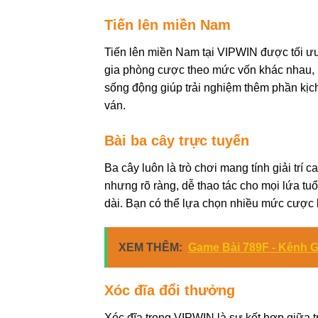
Tiến lên miền Nam
Tiến lên miền Nam tại VIPWIN được tối ưu 
gia phòng cược theo mức vốn khác nhau, 
sống động giúp trải nghiệm thêm phần kịch 
ván.
Bài ba cây trực tuyến
Ba cây luôn là trò chơi mang tính giải trí c
nhưng rõ ràng, dễ thao tác cho mọi lứa tu
dài. Bạn có thể lựa chọn nhiều mức cược l
XEM THÊM:
Game Bài 789F - Kênh Gi
Xóc đĩa đổi thưởng
Xóc đĩa trong VIPWIN là sự kết hợp giữa t