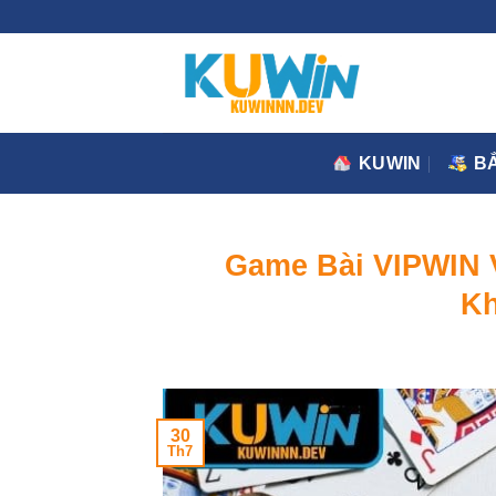
Bỏ
qua
nội
dung
KUWIN
B
Game Bài VIPWIN 
Kh
30
Th7