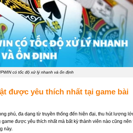
PWIN có tốc độ xử lý nhanh và ổn định
t được yêu thích nhất tại game bài
g phú, đa dạng từ truyền thống đến hiện đại, thu hút lượng lớ
 game được yêu thích nhất mà bất kỳ thành viên nào cũng nên
g này.