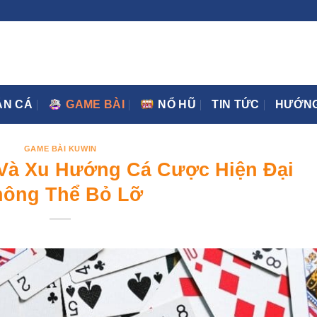
ẮN CÁ
GAME BÀI
NỔ HŨ
TIN TỨC
HƯỚNG
GAME BÀI KUWIN
Và Xu Hướng Cá Cược Hiện Đại
ông Thể Bỏ Lỡ