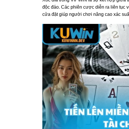
độc đáo. Các phiên cược diễn ra liên tục v
cửa đặt giúp người chơi nâng cao xác suấ