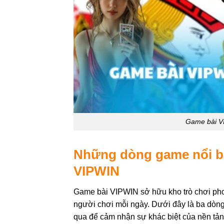
Game bài VI
Những dòng game nổi bậ
VIPWIN
Game bài VIPWIN sở hữu kho trò chơi phon
người chơi mỗi ngày. Dưới đây là ba dòng
qua để cảm nhận sự khác biệt của nền tản