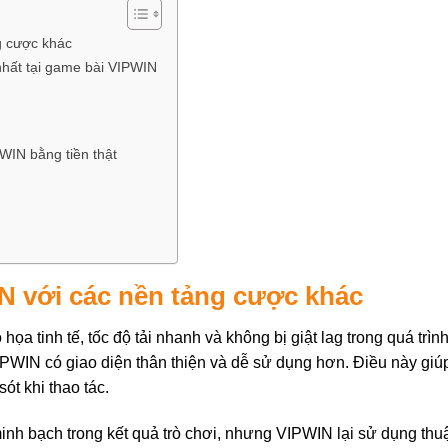
g cược khác
hất tại game bài VIPWIN
WIN bằng tiền thật
N với các nền tảng cược khác
a tinh tế, tốc độ tải nhanh và không bị giật lag trong quá trìn
IPWIN có giao diện thân thiện và dễ sử dụng hơn. Điều này giú
sót khi thao tác.
inh bạch trong kết quả trò chơi, nhưng VIPWIN lại sử dụng thu