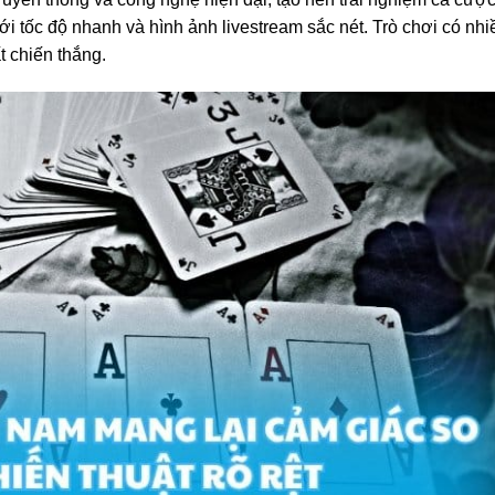
ới tốc độ nhanh và hình ảnh livestream sắc nét. Trò chơi có nhi
t chiến thắng.