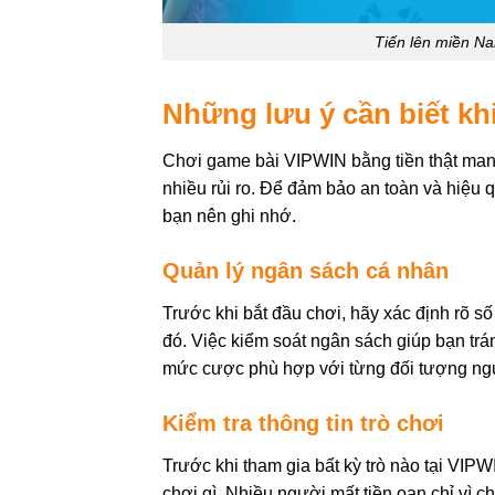
Tiến lên miền Nam
Những lưu ý cần biết kh
Chơi game bài VIPWIN bằng tiền thật mang
nhiều rủi ro. Để đảm bảo an toàn và hiệu q
bạn nên ghi nhớ.
Quản lý ngân sách cá nhân
Trước khi bắt đầu chơi, hãy xác định rõ s
đó. Việc kiểm soát ngân sách giúp bạn trá
mức cược phù hợp với từng đối tượng người 
Kiểm tra thông tin trò chơi
Trước khi tham gia bất kỳ trò nào tại VIPW
chơi gì. Nhiều người mất tiền oan chỉ vì 