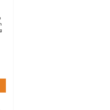
m
h
ng
c